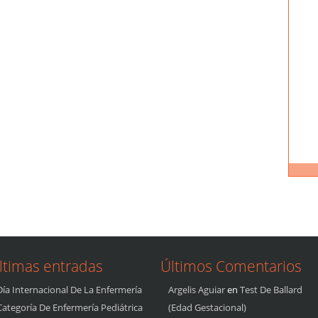
ltimas entradas
Últimos Comentarios
Día Internacional De La Enfermería
Argelis Aguiar
en
Test De Ballard
Categoría De Enfermería Pediátrica
(edad Gestacional)