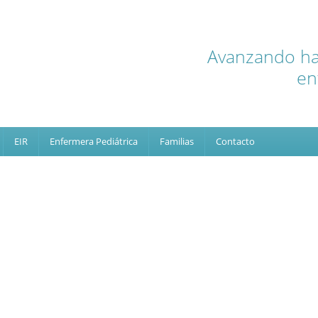
Avanzando hac
en
EIR
Enfermera Pediátrica
Familias
Contacto