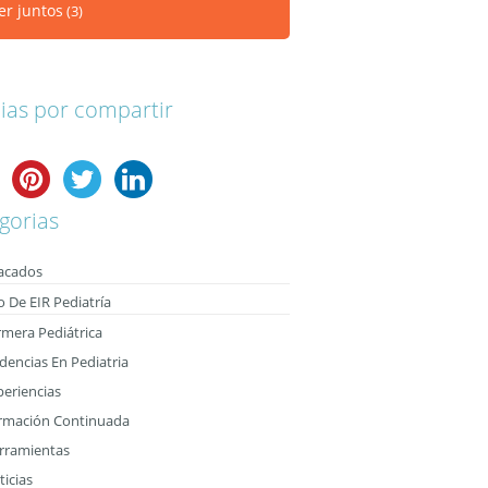
er juntos
(3)
ias por compartir
gorias
acados
o De EIR Pediatría
rmera Pediátrica
dencias En Pediatria
periencias
rmación Continuada
rramientas
icias