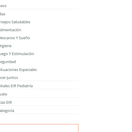
deos
ias
nsejos Saludables
Alimentación
Descanso Y Sueño
Higiene
Juego Y Estimulación
Seguridad
ituaciones Especiales
ecer Juntos
tales EIR Pediatría
vate
ias EIR
ategoría