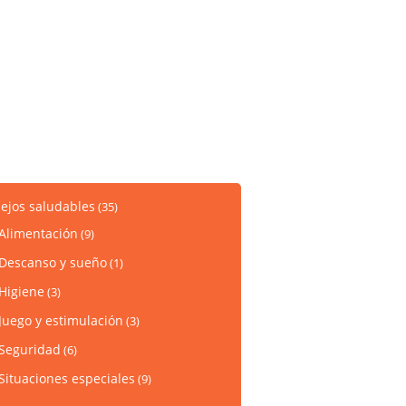
ejos saludables
(35)
Alimentación
(9)
Descanso y sueño
(1)
Higiene
(3)
Juego y estimulación
(3)
Seguridad
(6)
Situaciones especiales
(9)