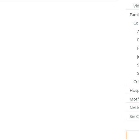
Ví
Famil
Co
S
Cr
Hospi
Motí
Notic
Sin C