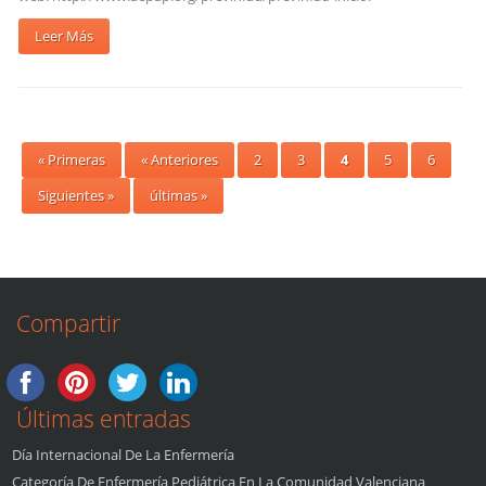
Leer Más
« Primeras
« Anteriores
2
3
4
5
6
Siguientes »
últimas »
Compartir
Últimas entradas
Día Internacional De La Enfermería
Categoría De Enfermería Pediátrica En La Comunidad Valenciana