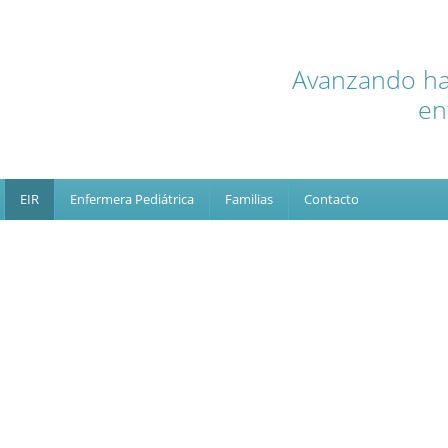
Avanzando hac
en
EIR
Enfermera Pediátrica
Familias
Contacto