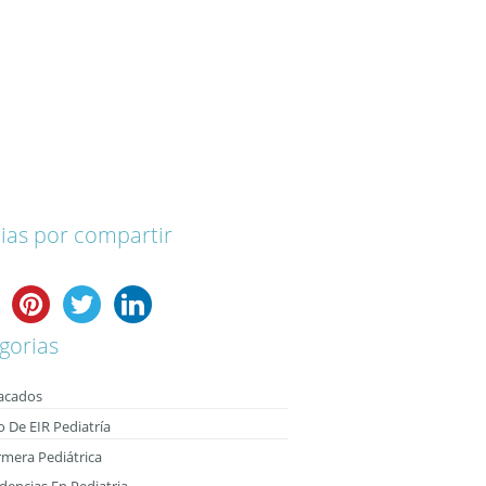
ias por compartir
gorias
acados
o De EIR Pediatría
rmera Pediátrica