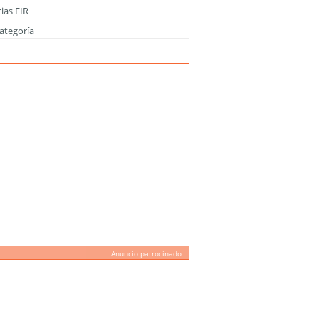
ias EIR
ategoría
Anuncio patrocinado