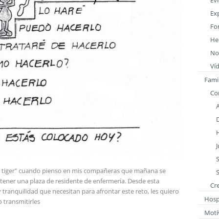
Evi
Ex
Fo
He
Not
Ví
Famil
Co
he tiger" cuando pienso en mis compañeras que mañana se
S
ener una plaza de residente de enfermería. Desde esta
Cr
tranquilidad que necesitan para afrontar este reto, les quiero
Hospi
 transmitirles
Motí