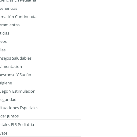
dencias En Pediatria
periencias
rmación Continuada
rramientas
icias
deos
ias
nsejos Saludables
Alimentación
Descanso Y Sueño
Higiene
Juego Y Estimulación
Seguridad
ituaciones Especiales
ecer Juntos
tales EIR Pediatría
vate