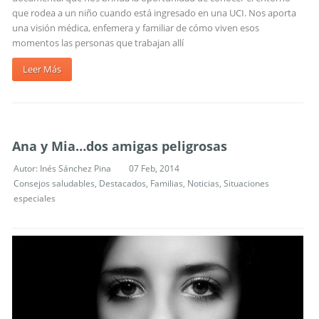
que rodea a un niño cuando está ingresado en una UCI. Nos aporta
una visión médica, enfemera y familiar de cómo viven esos
momentos las personas que trabajan allí
Leer Más
Ana y Mia…dos amigas peligrosas
Autor:
Inés Sánchez Pina
07 Feb, 2014
Consejos saludables
,
Destacados
,
Familias
,
Noticias
,
Situaciones
especiales