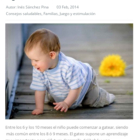
Autor:
Inés Sánchez Pina
03 Feb, 2014
Consejos saludables
,
Familias
,
Juego y estimulación
Entre los 6 y los 10 meses el niño puede comenzar a gatear, siendo
más común entre los 8 ó 9 meses. El gateo supone un aprendizaje