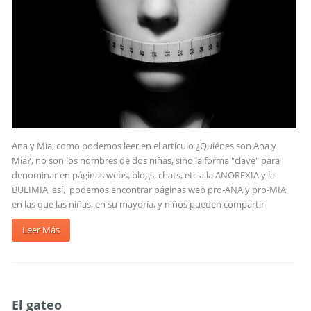
Ana y Mia, como podemos leer en el artículo ¿Quiénes son Ana y
Mia?, no son los nombres de dos niñas, sino la forma "clave" para
denominar en páginas webs, blogs, chats, etc a la ANOREXIA y la
BULIMIA, así, podemos encontrar páginas web pro-ANA y pro-MIA
en las que las niñas, en su mayoría, y niños pueden compartir
Leer Más
El gateo